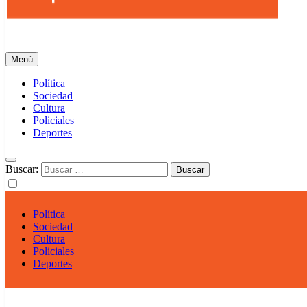
Info Regional
Tu portal Informativo
Menú
Política
Sociedad
Cultura
Policiales
Deportes
Buscar:
Política
Sociedad
Cultura
Policiales
Deportes