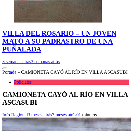
VILLA DEL ROSARIO – UN JOVEN
MATÓ A SU PADRASTRO DE UNA
PUÑALADA
3 semanas atrás
3 semanas atrás
Portada
»
CAMIONETA CAYÓ AL RÍO EN VILLA ASCASUBI
Policiales
CAMIONETA CAYÓ AL RÍO EN VILLA
ASCASUBI
Info Regional
3 meses atrás
3 meses atrás
0
1 minutos