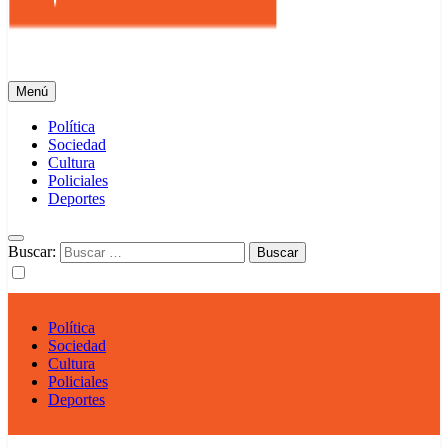
Info Regional
Tu portal Informativo
Menú
Política
Sociedad
Cultura
Policiales
Deportes
Buscar:
Política
Sociedad
Cultura
Policiales
Deportes