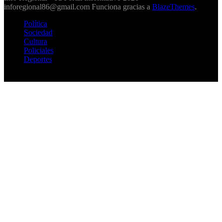
inforegional86@gmail.com Funciona gracias a
BlazeThemes
.
Política
Sociedad
Cultura
Policiales
Deportes