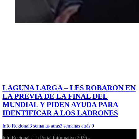
LAGUNA LARGA – LES ROBARON EN
LA PREVIA DE LA FINAL DEL
MUNDIAL Y PIDEN AYUDA PARA
IDENTIFICAR A LOS LADRONES
Info Regional
3 semanas atrás
3 semanas atrás
0
Info Regional - Tu Portal Informativo 2026 -