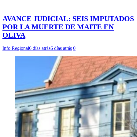
AVANCE JUDICIAL: SEIS IMPUTADOS
POR LA MUERTE DE MAITE EN
OLIVA
Info Regional
6 días atrás
6 días atrás
0