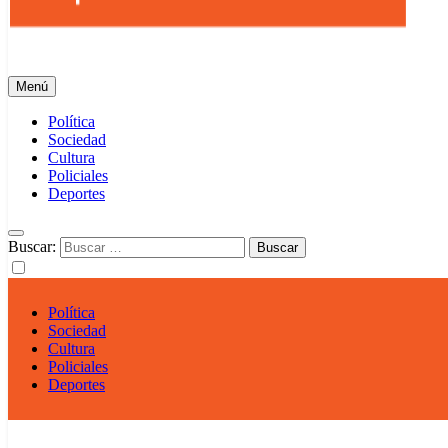
Info Regional
Tu portal Informativo
Menú
Política
Sociedad
Cultura
Policiales
Deportes
Buscar:
Política
Sociedad
Cultura
Policiales
Deportes