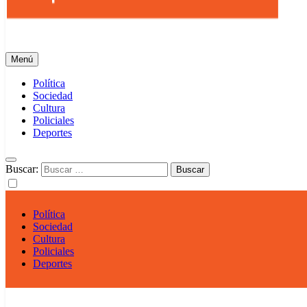
Info Regional
Tu portal Informativo
Menú
Política
Sociedad
Cultura
Policiales
Deportes
Buscar:
Política
Sociedad
Cultura
Policiales
Deportes